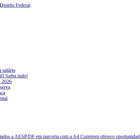
 salário
! Saiba tudo!
e 2026
eserva
nca
ntal
ciados a AESP/DF em parceria com a A4 Corretora oferece oportunidade