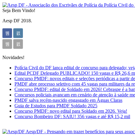
Seja Bem Vindo!
Aesp DF 2018.
Novidades!
Polícia Civil do DF lança edital de concurso para delegado; veja
Edital PCDF Delegado PUBLICADO! 150 vagas e R$ 26,6 mil
Concurso PMDF: novos editais e seleções periódicas a partir d
PMDF abre processo seletivo com 45 vagas para militares da r
Concurso PMDF: edital de Soldado em 2026! Cebraspe é a ba
Concursos policiais avançam em cenário de atenção à saúde me
PMDF salva recém-nascido engasgado em Águas Claras
Guia de Estudos para PMDF Soldado 2025
Concurso PMDF: novo edital para Soldado em 2026. Veja!
Concurso Bombeiro DF: SAIU! 356 vagas e até R$ 15,2 mil
Aesp/DF - Pensando em trazer benefícios para seus asso