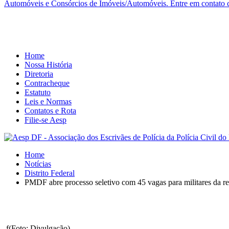
Automóveis e Consórcios de Imóveis/Automóveis. Entre em contato co
Home
Nossa História
Diretoria
Contracheque
Estatuto
Leis e Normas
Contatos e Rota
Filie-se Aesp
Home
Notícias
Distrito Federal
PMDF abre processo seletivo com 45 vagas para militares da r
f(Foto: Divulgação)