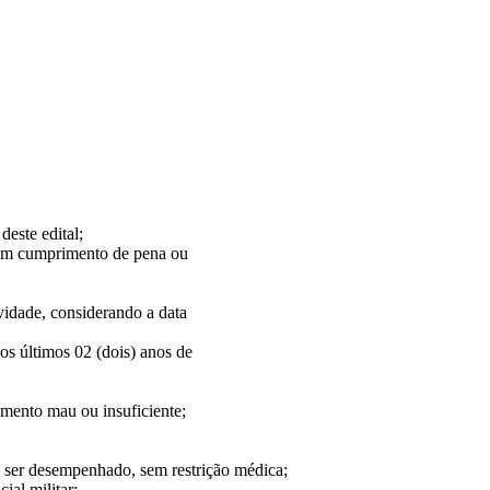
deste edital;
 em cumprimento de pena ou
ividade, considerando a data
os últimos 02 (dois) anos de
amento mau ou insuficiente;
 a ser desempenhado, sem restrição médica;
ial militar;