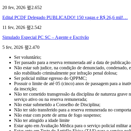
20 fev, 2026
2.652
Edital PCDF Delegado PUBLICADO! 150 vagas e R$ 26,6 mil!…
11 fev, 2026
2.542
Simulado Especial PC SC – Agente e Escrivão
5 fev, 2026
2.470
Ser voluntário;
Ter passado para a reserva remunerada até a data de publicação 
Não estar sub judice, na condição de denunciado, condenado,
não reabilitado criminalmente por infração penal dolosa;
Ser policial militar egresso do QPPMC;
Possuir o limite de até 05 (cinco) anos de passagem para a inat
da inscrição;
Não ter cometido transgressão da disciplina de natureza grave n
serviço ativo ou na reserva remunerada;
Não estar submetido a Conselho de Disciplina;
Não ter sido transferido para a reserva remunerada no comport
Não estar com porte de arma de fogo suspenso;
Não ter atingido a idade limite
Estar apto em Avaliação Médica para o serviço policial militar
Estar apto em Teste de Aptidão Física (TAF) para o serviço polic