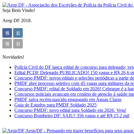
Seja Bem Vindo!
Aesp DF 2018.
Novidades!
Polícia Civil do DF lança edital de concurso para delegado; veja
Edital PCDF Delegado PUBLICADO! 150 vagas e R$ 26,6 mil
Concurso PMDF: novos editais e seleções periódicas a partir d
PMDF abre processo seletivo com 45 vagas para militares da r
Concurso PMDF: edital de Soldado em 2026! Cebraspe é a ba
Concursos policiais avançam em cenário de atenção à saúde me
PMDF salva recém-nascido engasgado em Águas Claras
Guia de Estudos para PMDF Soldado 2025
Concurso PMDF: novo edital para Soldado em 2026. Veja!
Concurso Bombeiro DF: SAIU! 356 vagas e até R$ 15,2 mil
Aesp/DF - Pensando em trazer benefícios para seus asso