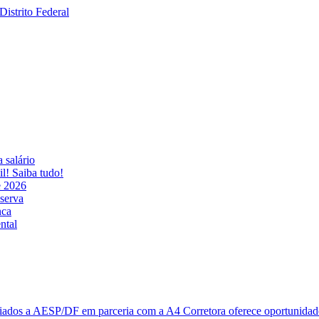
 salário
! Saiba tudo!
e 2026
eserva
nca
ntal
ciados a AESP/DF em parceria com a A4 Corretora oferece oportunidade