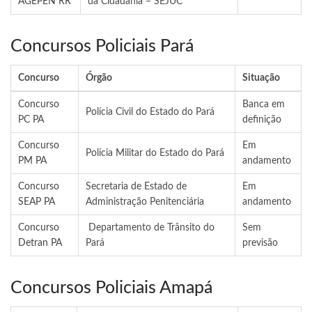
AGEPEN RR
da Cidadania – SEJUC
Concursos Policiais Pará
Concurso
Órgão
Situação
Concurso
Banca em
Polícia Civil do Estado do Pará
PC PA
definição
Concurso
Em
Polícia Militar do Estado do Pará
PM PA
andamento
Concurso
Secretaria de Estado de
Em
SEAP PA
Administração Penitenciária
andamento
Concurso
Departamento de Trânsito do
Sem
Detran PA
Pará
previsão
Concursos Policiais Amapá