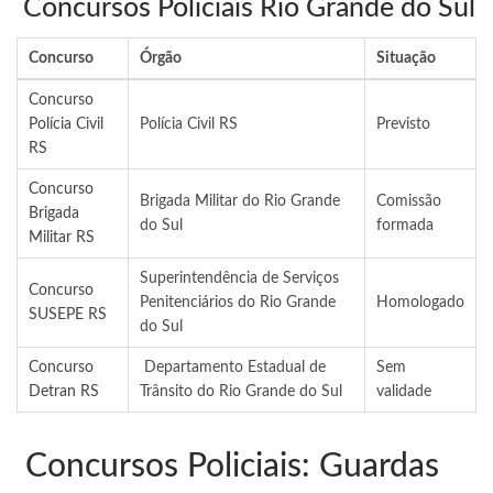
Concursos Policiais Rio Grande do Sul
Concurso
Órgão
Situação
Concurso
Polícia Civil
Polícia Civil RS
Previsto
RS
Concurso
Brigada Militar do Rio Grande
Comissão
Brigada
do Sul
formada
Militar RS
Superintendência de Serviços
Concurso
Penitenciários do Rio Grande
Homologado
SUSEPE RS
do Sul
Concurso
Departamento Estadual de
Sem
Detran RS
Trânsito do Rio Grande do Sul
validade
Concursos Policiais: Guardas