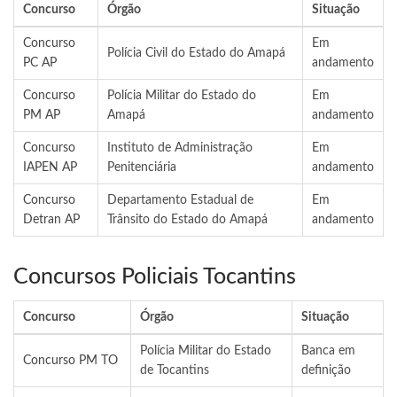
Concurso
Órgão
Situação
Concurso
Em
Polícia Civil do Estado do Amapá
PC AP
andamento
Concurso
Polícia Militar do Estado do
Em
PM AP
Amapá
andamento
Concurso
Instituto de Administração
Em
IAPEN AP
Penitenciária
andamento
Concurso
Departamento Estadual de
Em
Detran AP
Trânsito do Estado do Amapá
andamento
Concursos Policiais Tocantins
Concurso
Órgão
Situação
Polícia Militar do Estado
Banca em
Concurso PM TO
de Tocantins
definição