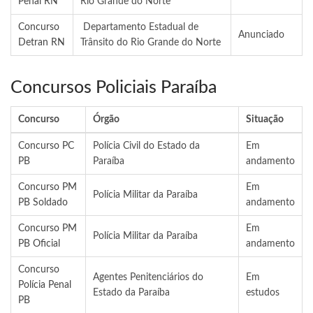
Penal RN
Rio Grande do Norte
Concurso
Departamento Estadual de
Anunciado
Detran RN
Trânsito do Rio Grande do Norte
Concursos Policiais Paraíba
Concurso
Órgão
Situação
Concurso PC
Polícia Civil do Estado da
Em
PB
Paraíba
andamento
Concurso PM
Em
Polícia Militar da Paraíba
PB Soldado
andamento
Concurso PM
Em
Polícia Militar da Paraíba
PB Oficial
andamento
Concurso
Agentes Penitenciários do
Em
Polícia Penal
Estado da Paraíba
estudos
PB