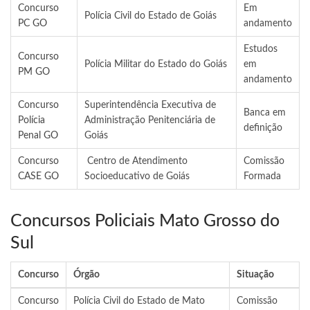
Concurso
Em
Polícia Civil do Estado de Goiás
PC GO
andamento
Estudos
Concurso
Polícia Militar do Estado do Goiás
em
PM GO
andamento
Concurso
Superintendência Executiva de
Banca em
Polícia
Administração Penitenciária de
definição
Penal GO
Goiás
Concurso
Centro de Atendimento
Comissão
CASE GO
Socioeducativo de Goiás
Formada
Concursos Policiais Mato Grosso do
Sul
Concurso
Órgão
Situação
Concurso
Polícia Civil do Estado de Mato
Comissão