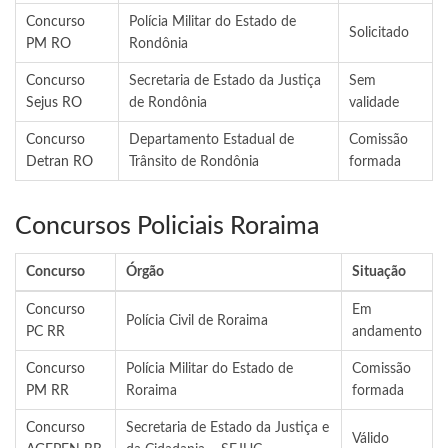
Concurso
Polícia Militar do Estado de
Solicitado
PM RO
Rondônia
Concurso
Secretaria de Estado da Justiça
Sem
Sejus RO
de Rondônia
validade
Concurso
Departamento Estadual de
Comissão
Detran RO
Trânsito de Rondônia
formada
Concursos Policiais Roraima
Concurso
Órgão
Situação
Concurso
Em
Polícia Civil de Roraima
PC RR
andamento
Concurso
Polícia Militar do Estado de
Comissão
PM RR
Roraima
formada
Concurso
Secretaria de Estado da Justiça e
Válido